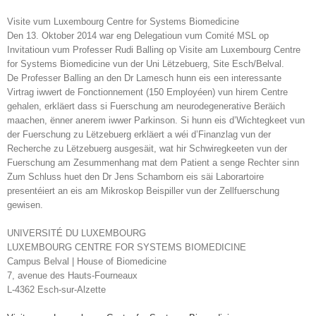
Visite vum Luxembourg Centre for Systems Biomedicine
Den 13. Oktober 2014 war eng Delegatioun vum Comité MSL op
Invitatioun vum Professer Rudi Balling op Visite am Luxembourg Centre
for Systems Biomedicine vun der Uni Lëtzebuerg, Site Esch/Belval.
De Professer Balling an den Dr Lamesch hunn eis een interessante
Virtrag iwwert de Fonctionnement (150 Employéen) vun hirem Centre
gehalen, erkläert dass si Fuerschung am neurodegenerative Beräich
maachen, ënner anerem iwwer Parkinson. Si hunn eis d’Wichtegkeet vun
der Fuerschung zu Lëtzebuerg erkläert a wéi d’Finanzlag vun der
Recherche zu Lëtzebuerg ausgesäit, wat hir Schwiregkeeten vun der
Fuerschung am Zesummenhang mat dem Patient a senge Rechter sinn
Zum Schluss huet den Dr Jens Schamborn eis säi Laborartoire
presentéiert an eis am Mikroskop Beispiller vun der Zellfuerschung
gewisen.
UNIVERSITÉ DU LUXEMBOURG
LUXEMBOURG CENTRE FOR SYSTEMS BIOMEDICINE
Campus Belval | House of Biomedicine
7, avenue des Hauts-Fourneaux
L-4362 Esch-sur-Alzette