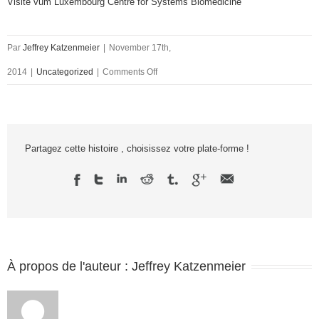
Visite vum Luxembourg Centre for Systems Biomedicine
Par
Jeffrey Katzenmeier
|
November 17th,
2014
|
Uncategorized
|
Comments Off
Partagez cette histoire , choisissez votre plate-forme !
À propos de l'auteur :
Jeffrey Katzenmeier