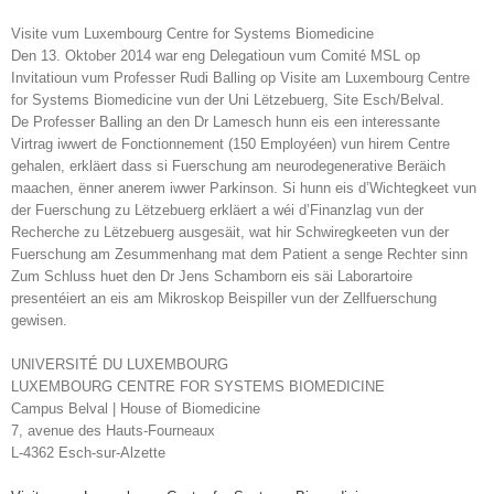
Visite vum Luxembourg Centre for Systems Biomedicine
Den 13. Oktober 2014 war eng Delegatioun vum Comité MSL op
Invitatioun vum Professer Rudi Balling op Visite am Luxembourg Centre
for Systems Biomedicine vun der Uni Lëtzebuerg, Site Esch/Belval.
De Professer Balling an den Dr Lamesch hunn eis een interessante
Virtrag iwwert de Fonctionnement (150 Employéen) vun hirem Centre
gehalen, erkläert dass si Fuerschung am neurodegenerative Beräich
maachen, ënner anerem iwwer Parkinson. Si hunn eis d’Wichtegkeet vun
der Fuerschung zu Lëtzebuerg erkläert a wéi d’Finanzlag vun der
Recherche zu Lëtzebuerg ausgesäit, wat hir Schwiregkeeten vun der
Fuerschung am Zesummenhang mat dem Patient a senge Rechter sinn
Zum Schluss huet den Dr Jens Schamborn eis säi Laborartoire
presentéiert an eis am Mikroskop Beispiller vun der Zellfuerschung
gewisen.
UNIVERSITÉ DU LUXEMBOURG
LUXEMBOURG CENTRE FOR SYSTEMS BIOMEDICINE
Campus Belval | House of Biomedicine
7, avenue des Hauts-Fourneaux
L-4362 Esch-sur-Alzette