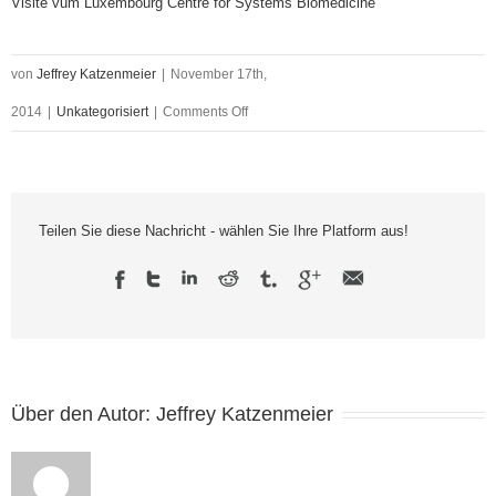
Visite vum Luxembourg Centre for Systems Biomedicine
von
Jeffrey Katzenmeier
|
November 17th,
2014
|
Unkategorisiert
|
Comments Off
Teilen Sie diese Nachricht - wählen Sie Ihre Platform aus!
Über den Autor:
Jeffrey Katzenmeier